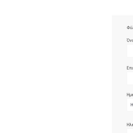
Φύ
Όν
Επ
Ημ
Ηλ