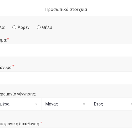
Προσωπικά στοιχεία
λο:
Άρρεν
Θήλυ
*
ομα:
*
ώνυμο:
ερομηνία γέννησης:
*
εκτρονική διεύθυνση: