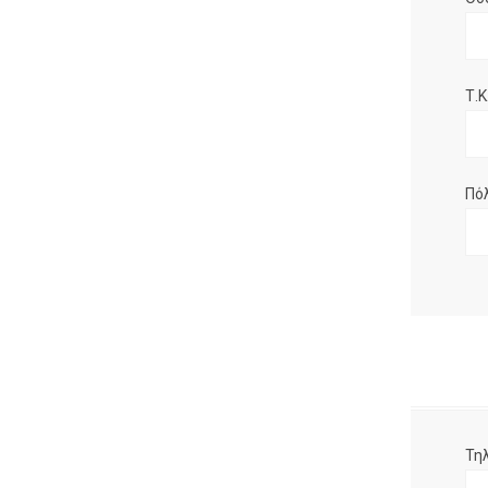
Τ.Κ.
Πό
Τη