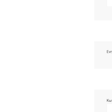
Ενη
Κω