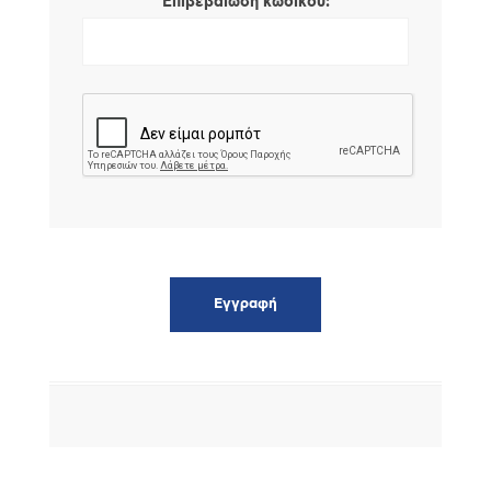
*
Επιβεβαίωση κωδικού: