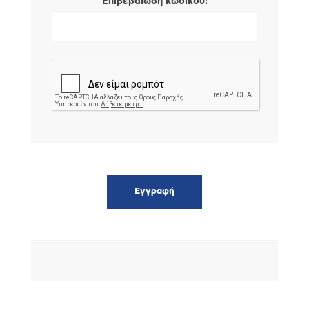
*
Επιβεβαίωση κωδικού: