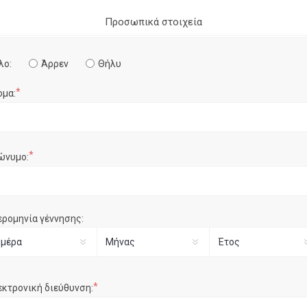
Προσωπικά στοιχεία
λο:
Άρρεν
Θήλυ
*
ομα:
*
ώνυμο:
ερομηνία γέννησης:
*
εκτρονική διεύθυνση: