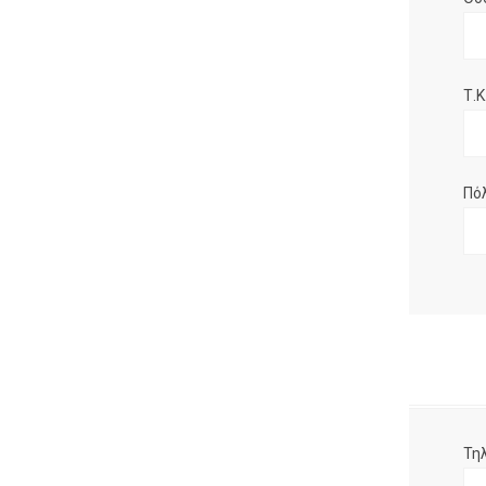
Τ.Κ.
Πό
Τη