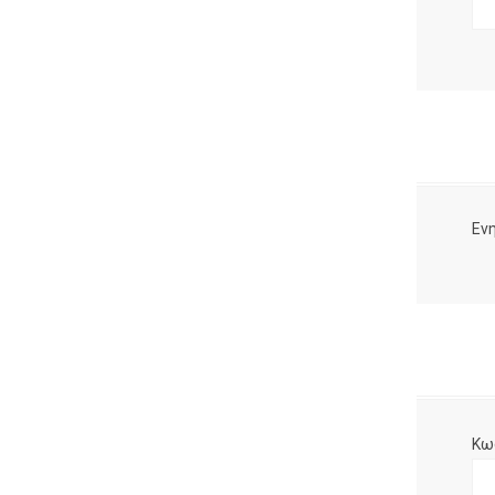
Ενη
Κω