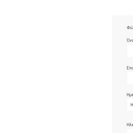
Φύ
Όν
Επ
Ημ
Ηλ