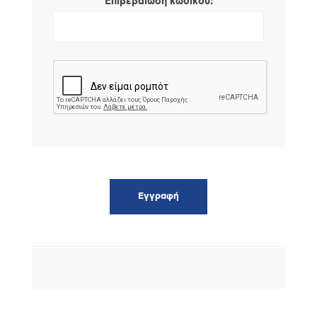
*
Επιβεβαίωση κωδικού: