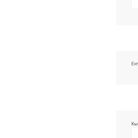
Ενη
Κω