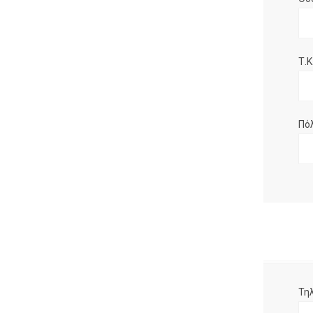
Τ.Κ.
Πό
Τη