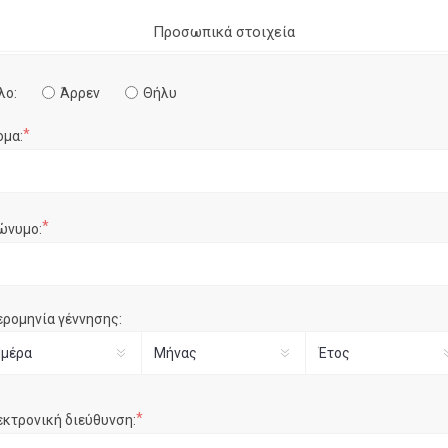
Προσωπικά στοιχεία
λο:
Άρρεν
Θήλυ
*
ομα:
*
ώνυμο:
ερομηνία γέννησης:
*
εκτρονική διεύθυνση: