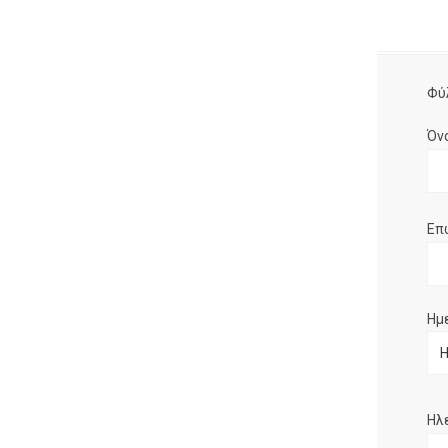
Φύ
Όν
Επ
Ημ
Ηλ