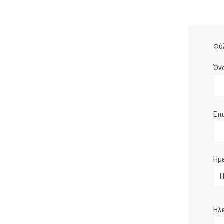
Φύ
Όν
Επ
Ημ
Ηλ