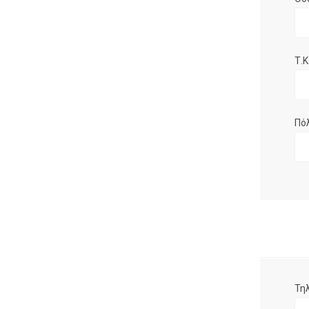
Τ.Κ.
Πό
Τη