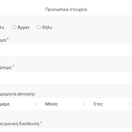
Προσωπικά στοιχεία
λο:
Άρρεν
Θήλυ
*
ομα:
*
ώνυμο:
ερομηνία γέννησης:
*
εκτρονική διεύθυνση: