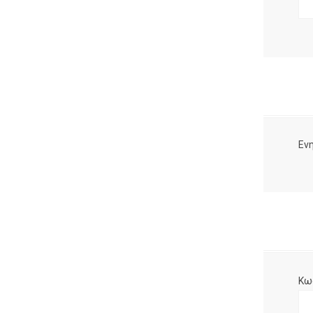
Ενη
Κω