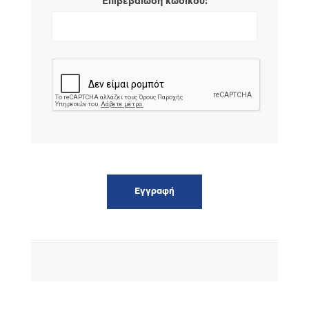
*
Επιβεβαίωση κωδικού: