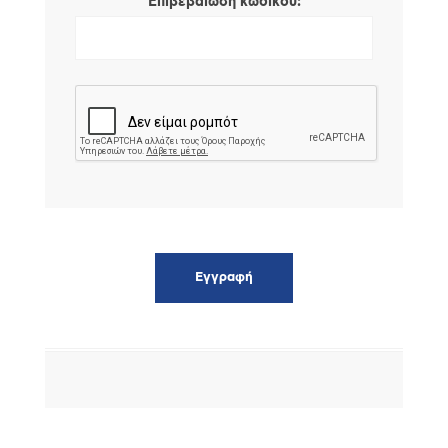
*
Επιβεβαίωση κωδικού: