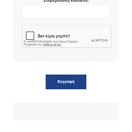
*
Επιβεβαίωση κωδικού: