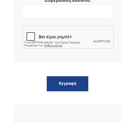
*
Επιβεβαίωση κωδικού: