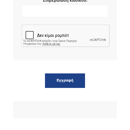
*
Επιβεβαίωση κωδικού: