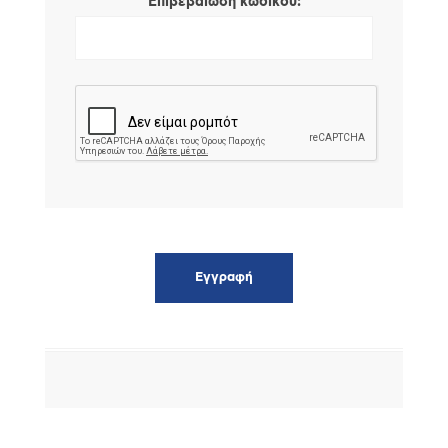
*
Επιβεβαίωση κωδικού: