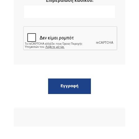
*
Επιβεβαίωση κωδικού: