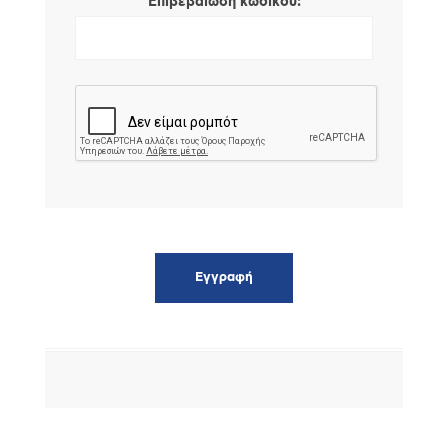
*
Επιβεβαίωση κωδικού: