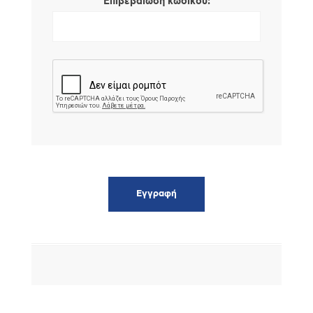
*
Επιβεβαίωση κωδικού: