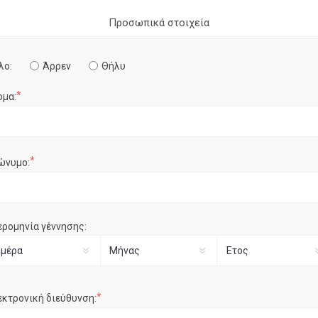
Προσωπικά στοιχεία
λο:
Άρρεν
Θήλυ
*
ομα:
*
ώνυμο:
ερομηνία γέννησης:
*
εκτρονική διεύθυνση: