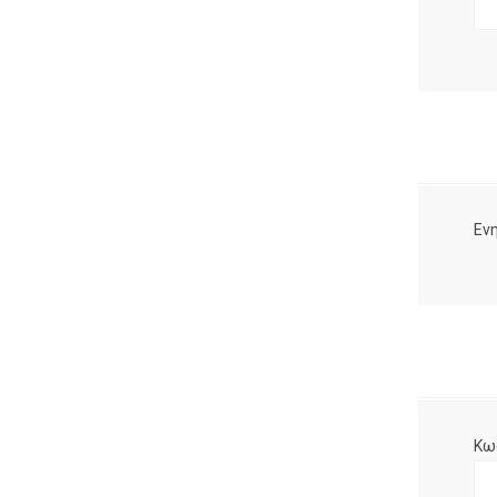
Ενη
Κω