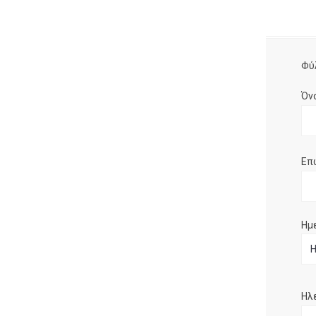
Φύ
Όν
Επ
Ημ
Ηλ