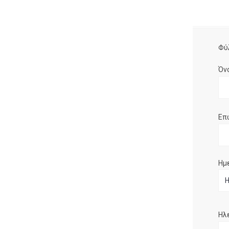
Φύ
Όν
Επ
Ημ
Ηλ