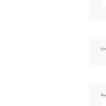
Ενη
Κω