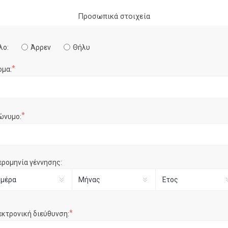
Προσωπικά στοιχεία
λο:
Άρρεν
Θήλυ
*
ομα:
*
ώνυμο:
ερομηνία γέννησης:
*
εκτρονική διεύθυνση: