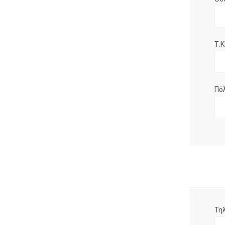
Τ.Κ.
Πό
Τη