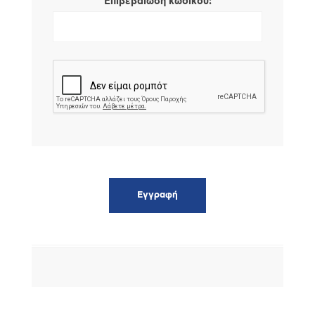
*
Επιβεβαίωση κωδικού: