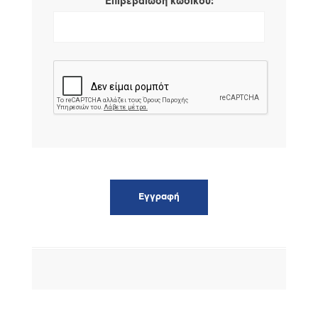
*
Επιβεβαίωση κωδικού: