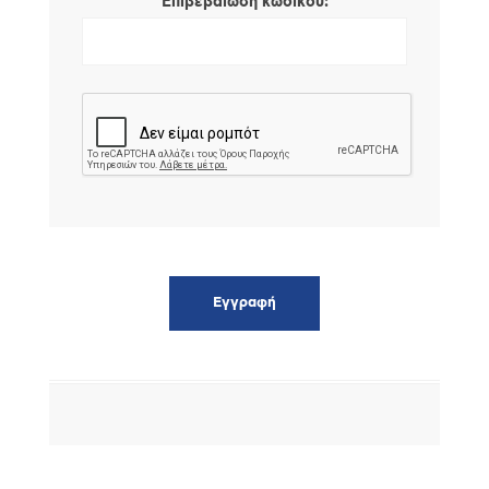
*
Επιβεβαίωση κωδικού: