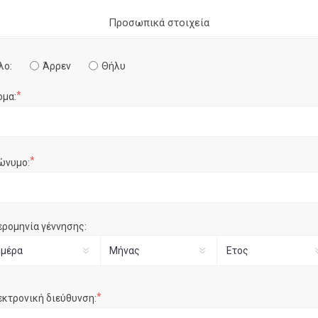
Προσωπικά στοιχεία
λο:
Άρρεν
Θήλυ
*
ομα:
*
ώνυμο:
ερομηνία γέννησης:
*
εκτρονική διεύθυνση: