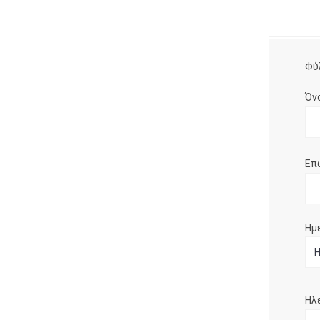
Φύ
Όν
Επ
Ημ
Ηλ