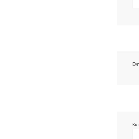
Ενη
Κω