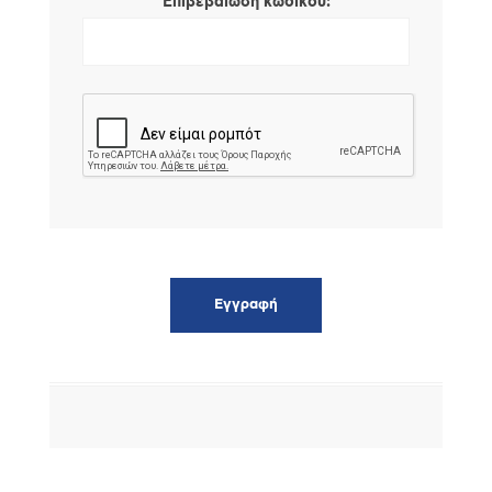
*
Επιβεβαίωση κωδικού: