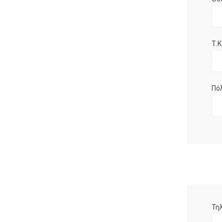
Τ.Κ.
Πό
Τη