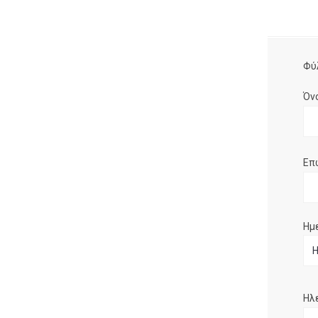
Φύ
Όν
Επ
Ημ
Ηλ