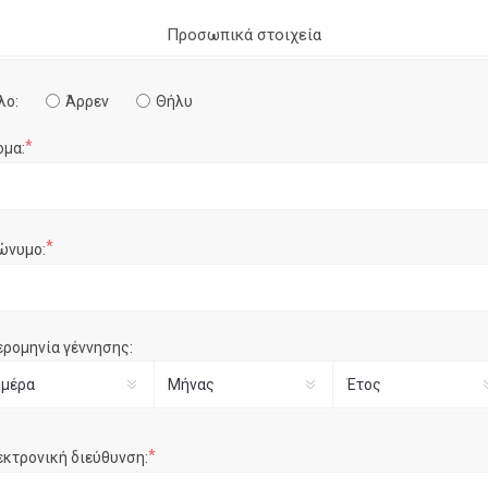
Προσωπικά στοιχεία
λο:
Άρρεν
Θήλυ
*
ομα:
*
ώνυμο:
ερομηνία γέννησης:
*
εκτρονική διεύθυνση: