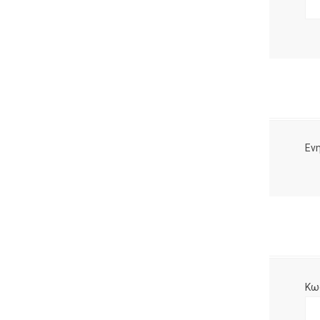
Ενη
Κω