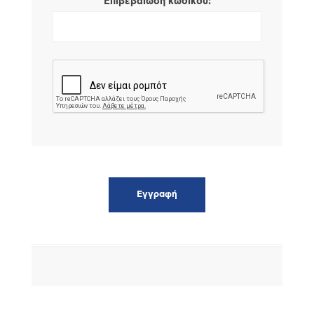
*
Επιβεβαίωση κωδικού: