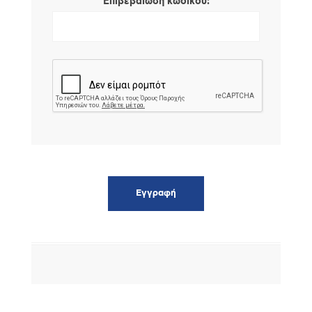
*
Επιβεβαίωση κωδικού: