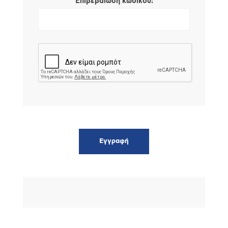
*
Επιβεβαίωση κωδικού: