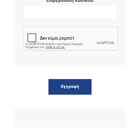
*
Επιβεβαίωση κωδικού: