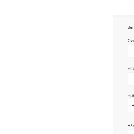
Φύ
Όν
Επ
Ημ
Ηλ