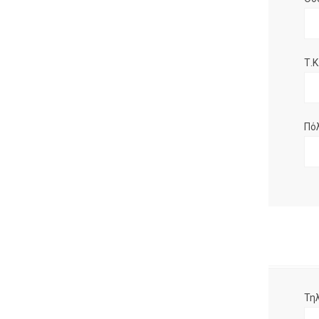
Τ.Κ.
Πό
Τη