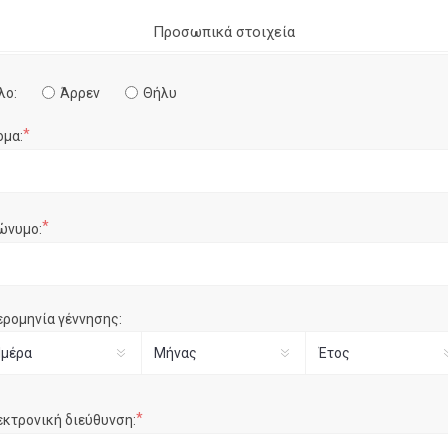
Προσωπικά στοιχεία
λο:
Άρρεν
Θήλυ
*
ομα:
*
ώνυμο:
ερομηνία γέννησης:
*
εκτρονική διεύθυνση: