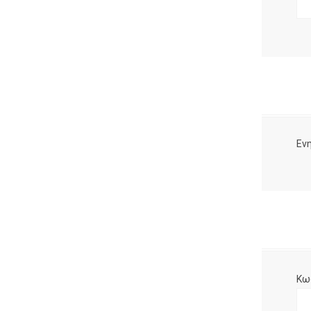
Ενη
Κω