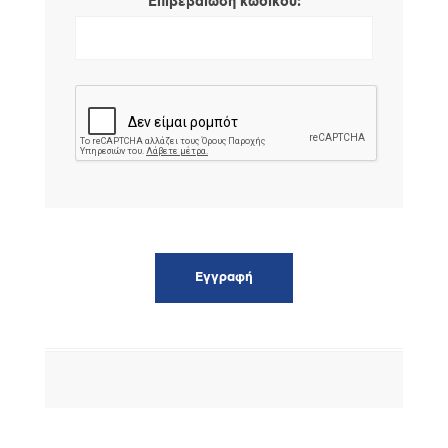
*
Επιβεβαίωση κωδικού: