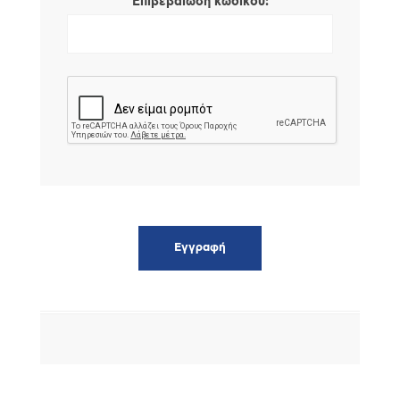
*
Επιβεβαίωση κωδικού: