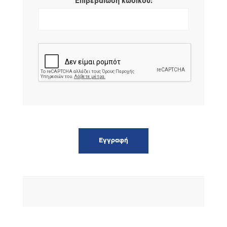
*
Επιβεβαίωση κωδικού: