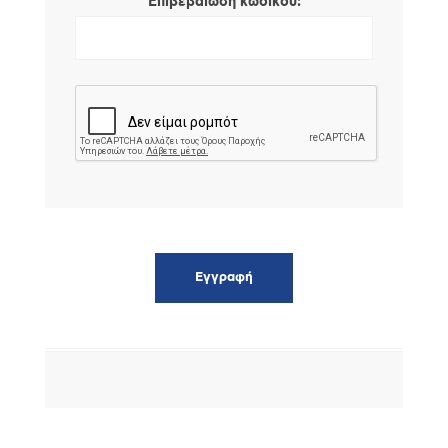
*
Επιβεβαίωση κωδικού: