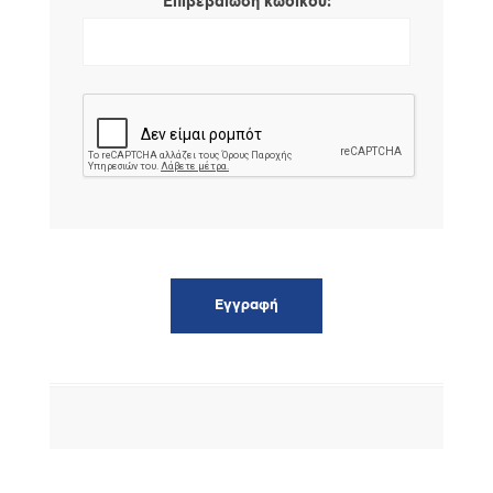
*
Επιβεβαίωση κωδικού: