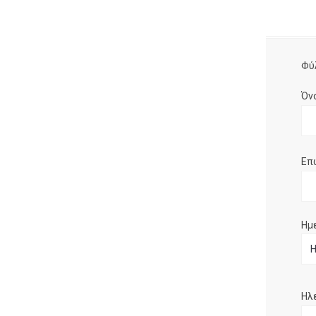
Φύ
Όν
Επ
Ημ
Ηλ