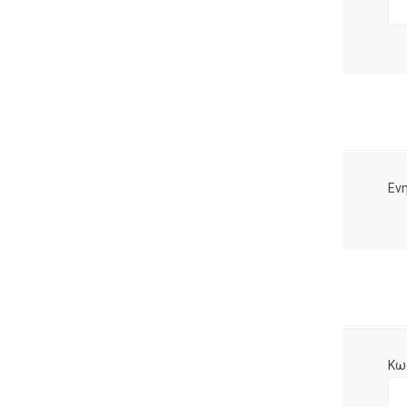
Ενη
Κω