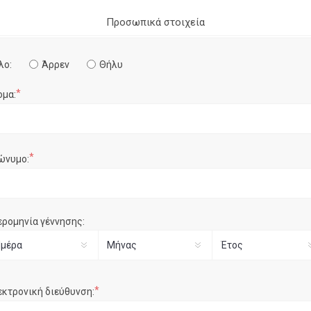
Προσωπικά στοιχεία
λο:
Άρρεν
Θήλυ
*
ομα:
*
ώνυμο:
ερομηνία γέννησης:
*
εκτρονική διεύθυνση: