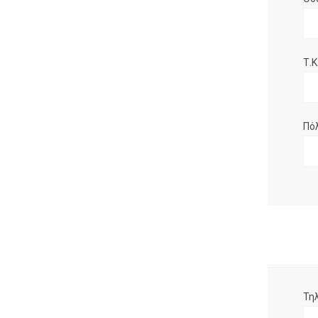
Τ.Κ.
Πό
Τη