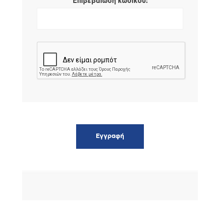
*
Επιβεβαίωση κωδικού: