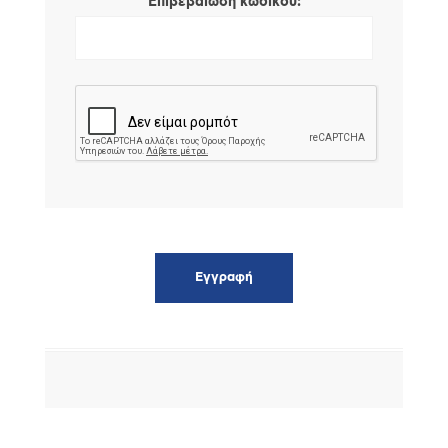
*
Επιβεβαίωση κωδικού: