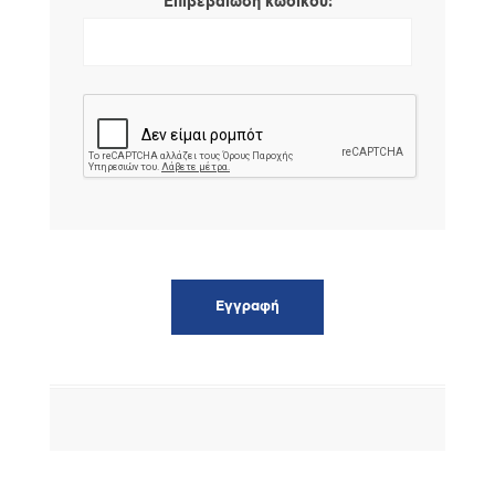
*
Επιβεβαίωση κωδικού: