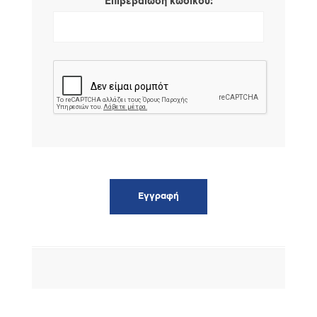
*
Επιβεβαίωση κωδικού: