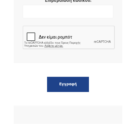
*
Επιβεβαίωση κωδικού: