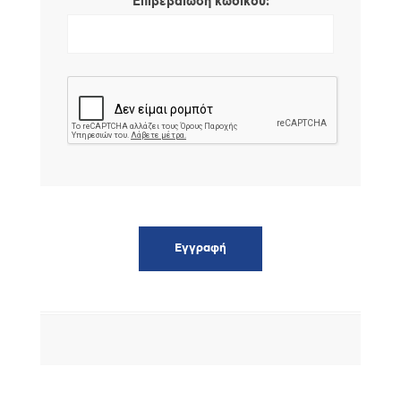
*
Επιβεβαίωση κωδικού: