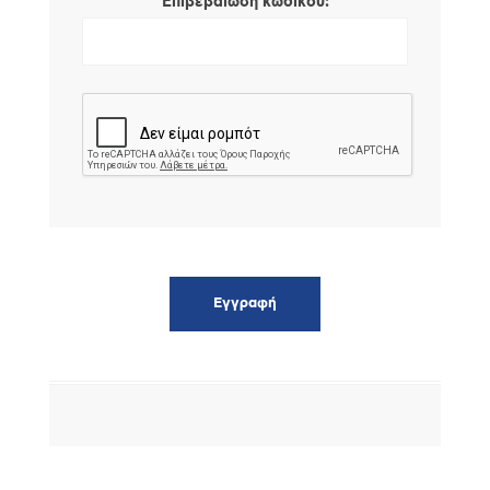
*
Επιβεβαίωση κωδικού: