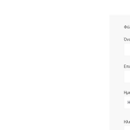
Φύ
Όν
Επ
Ημ
Ηλ