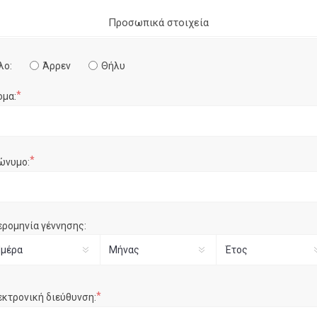
Προσωπικά στοιχεία
λο:
Άρρεν
Θήλυ
*
ομα:
*
ώνυμο:
ερομηνία γέννησης:
*
εκτρονική διεύθυνση: