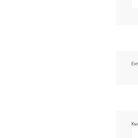
Ενη
Κω