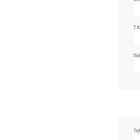
Τ.Κ.
Πό
Τη