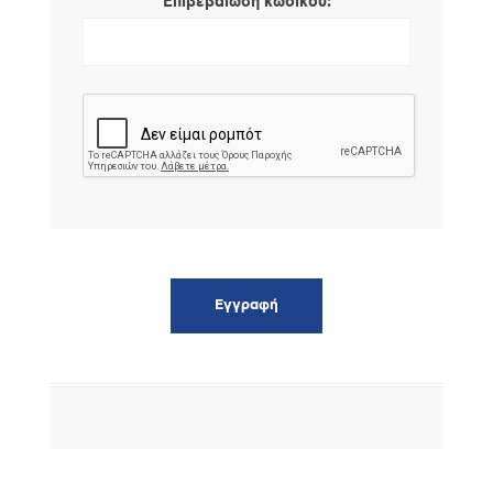
*
Επιβεβαίωση κωδικού: