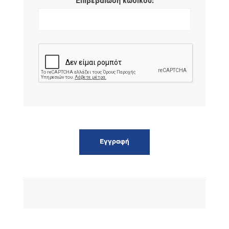
*
Επιβεβαίωση κωδικού: