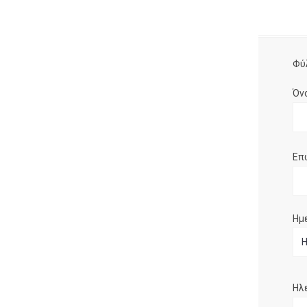
Φύ
Όν
Επ
Ημ
Ηλ