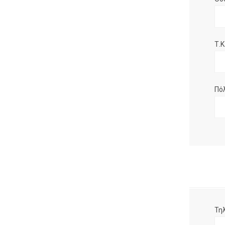
Τ.Κ.
Πό
Τη