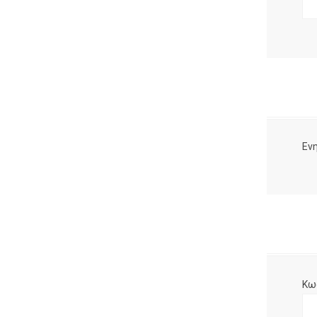
Ενη
Κω