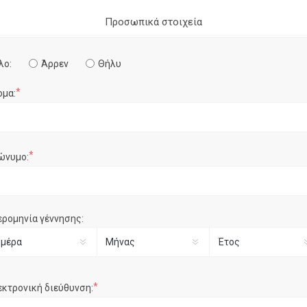
Προσωπικά στοιχεία
λο:
Άρρεν
Θήλυ
*
ομα:
*
ώνυμο:
ερομηνία γέννησης:
*
εκτρονική διεύθυνση: