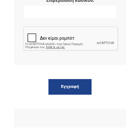
*
Επιβεβαίωση κωδικού: