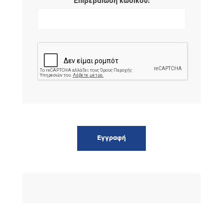
*
Επιβεβαίωση κωδικού: