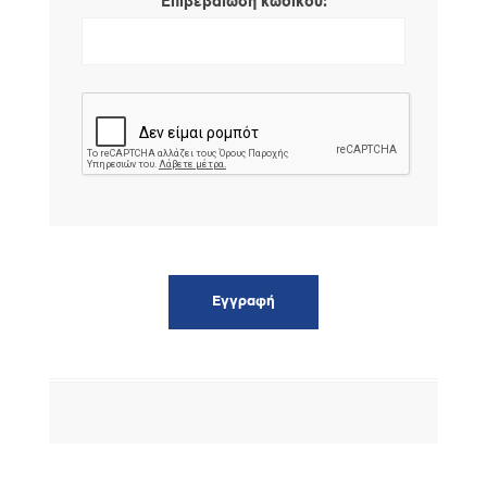
*
Επιβεβαίωση κωδικού: