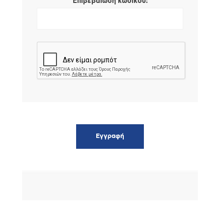
*
Επιβεβαίωση κωδικού: